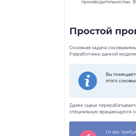
производительностью. В
Простой про
Основная задача соковыжимал
Разработчики данной модели 
Вы помещаете
этого соковы
Далее сырье перерабатываетс
специальную вращающуюся се
От вас требу