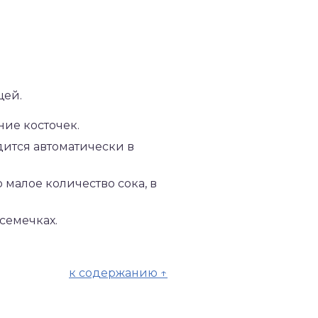
щей.
ние косточек.
дится автоматически в
малое количество сока, в
семечках.
к содержанию ↑