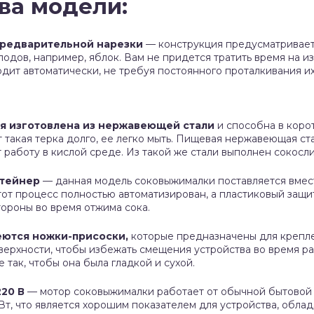
ва модели:
предварительной нарезки
— конструкция предусматривает
одов, например, яблок. Вам не придется тратить время на и
одит автоматически, не требуя постоянного проталкивания и
я изготовлена из нержавеющей стали
и способна в коро
 такая терка долго, ее легко мыть. Пищевая нержавеющая ст
 работу в кислой среде. Из такой же стали выполнен сокосли
нтейнер
— данная модель соковыжималки поставляется вмес
тот процесс полностью автоматизирован, а пластиковый защи
тороны во время отжима сока.
еются ножки-присоски,
которые предназначены для крепле
верхности, чтобы избежать смещения устройства во время р
 так, чтобы она была гладкой и сухой.
20 В
— мотор соковыжималки работает от обычной бытовой
 Вт, что является хорошим показателем для устройства, обл