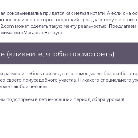
ая соковыжималка придется как нельзя кстати. А если она 
ьшое количество сырья в короткий срок, да к тому же стоит
12.com может сделать такую мечту реальностью! Предлагае
ыжималки «Магарыч Нептун».
ме
(кликните, чтобы посмотреть)
й размер и небольшой вес, с его помощью вы без особого т
со своего приусадебного участка. Никакого специального у
сможет любой человек.
ым подспорьем в летне-осенний период сбора урожая!