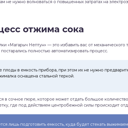
ам не нужно волноваться о повышенных затратах на электро
цесс отжима сока
ки «Магарыч Нептун» — это избавить вас от механического т
постарались полностью автоматизировать процесс.
 плоды в емкость прибора, при этом их не нужно предварител
жималка оснащена стальной теркой.
я в сочное пюре, которое может отдать большое количество
тку, где под действием центробежной силы происходит отд
ется лишь подготовить емкость, куда будет стекать выжимае