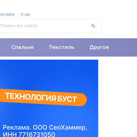
та сайта
О нас
Спальня
Текстиль
Другое