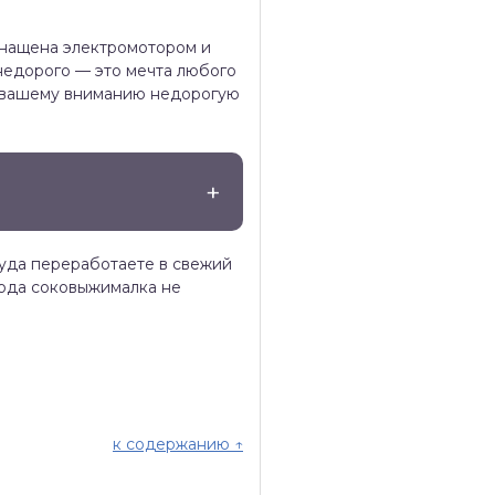
оснащена электромотором и
 недорого — это мечта любого
м вашему вниманию недорогую
руда переработаете в свежий
хода соковыжималка не
к содержанию ↑