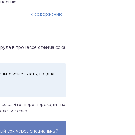
энергию!
к содержанию ↑
руда в процессе отжима сока.
ьно измельчать, т.к. для
 сока. Это пюре переходит на
еление сока.
мый сок через специальный