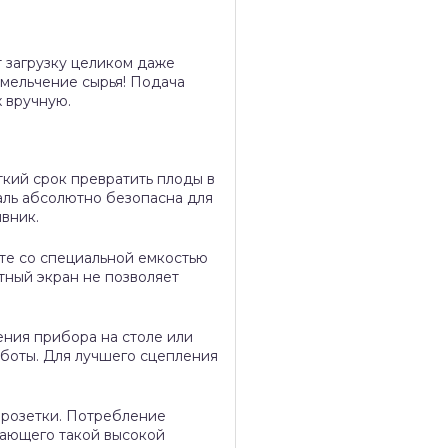
 загрузку целиком даже
змельчение сырья! Подача
х вручную.
ткий срок превратить плоды в
аль абсолютно безопасна для
вник.
те со специальной емкостью
тный экран не позволяет
ния прибора на столе или
аботы. Для лучшего сцепления
 розетки. Потребление
адающего такой высокой