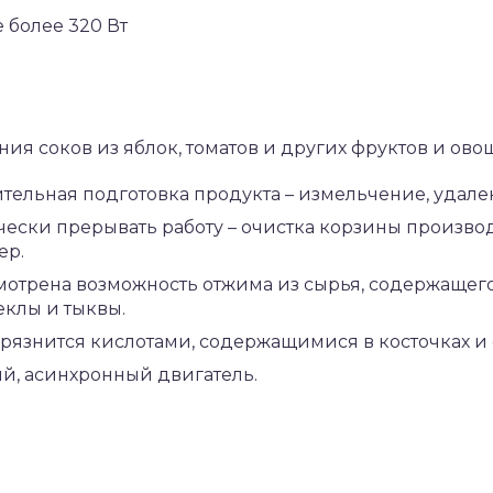
 более 320 Вт
ия соков из яблок, томатов и других фруктов и ово
тельная подготовка продукта – измельчение, удале
чески прерывать работу – очистка корзины произво
ер.
отрена возможность отжима из сырья, содержащего 
еклы и тыквы.
рязнится кислотами, содержащимися в косточках и 
й, асинхронный двигатель.