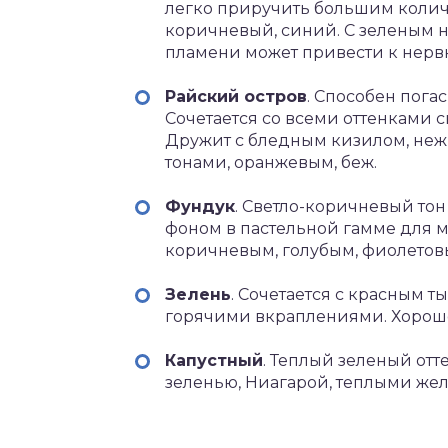
легко приручить большим количе
коричневый, синий. С зеленым ну
пламени может привести к нервн
Райский остров
. Способен пога
Сочетается со всеми оттенками с
Дружит с бледным кизилом, не
тонами, оранжевым, беж.
Фундук
. Светло-коричневый то
фоном в пастельной гамме для мя
коричневым, голубым, фиолетов
Зелень
. Сочетается с красным 
горячими вкраплениями. Хорошо
Капустный
. Теплый зеленый отт
зеленью, Ниагарой, теплыми же