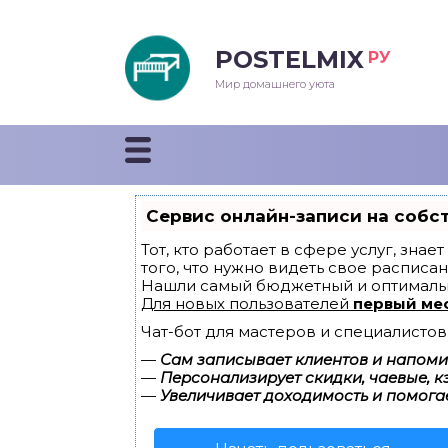
POSTELMIX
РУ
еяла
Мир домашнего уюта
душки
стыни и покрывала
Сервис онлайн-записи на собс
енды
Тот, кто работает в сфере услуг, зна
того, что нужно видеть свое расписан
Нашли самый бюджетный и оптималь
Для новых пользователей
первый ме
Чат-бот для мастеров и специалистов
—
Сам записывает клиентов и напомин
—
Персонализирует скидки, чаевые, к
—
Увеличивает доходимость и помога