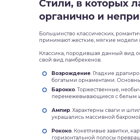
Стили, в которых 
органично и непр
Большинство классических, романти
принимают жесткие, мягкие модели 
Классика, породившая данный вид ок
свой вид ламбрекенов.
Возрождение
. Гладкие драпиро
богатыми орнаментами. Основные 
Барокко
. Торжественные, необы
перемежевывающиеся с белым и
Ампир
. Характерны сваги и шп
украшались массивной бахромой.
Рококо
. Кокетливые завитки, ка
горизонтальной полосы превраща