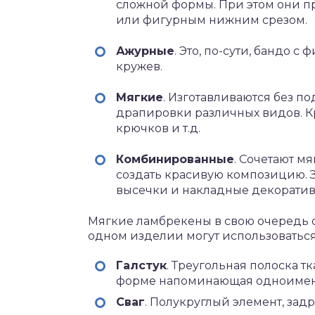
сложной формы. При этом они п
или фигурным нижним срезом.
Ажурные
. Это, по-сути, бандо 
кружев.
Мягкие
. Изготавливаются без п
драпировки различных видов. К
крючков и т.д.
Комбинированные
. Сочетают м
создать красивую композицию. З
высечки и накладные декоратив
Мягкие ламбрекены в свою очередь 
одном изделии могут использоваться 
Галстук
. Треугольная полоска т
форме напоминающая одноимен
Сваг
. Полукруглый элемент, за