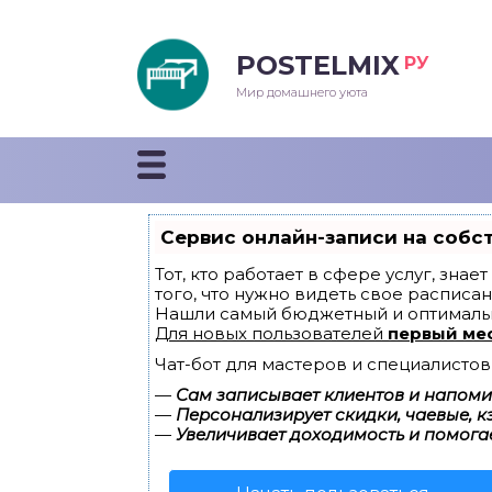
POSTELMIX
РУ
еяла
Мир домашнего уюта
душки
стыни и покрывала
Сервис онлайн-записи на собс
енды
Тот, кто работает в сфере услуг, зна
того, что нужно видеть свое расписан
Нашли самый бюджетный и оптималь
Для новых пользователей
первый ме
Чат-бот для мастеров и специалистов
—
Сам записывает клиентов и напомин
—
Персонализирует скидки, чаевые, к
—
Увеличивает доходимость и помога