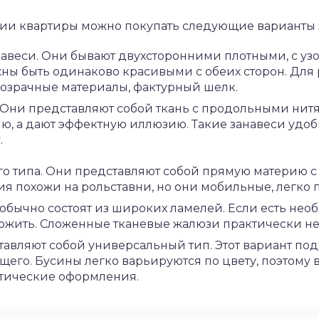
ии квартиры можно покупать следующие варианты 
авеси. Они бывают двухсторонними плотными, с узо
жны быть одинаково красивыми с обеих сторон. Для
озрачные материалы, фактурный шелк.
 Они представляют собой ткань с продольными нитя
, а дают эффектную иллюзию. Такие занавеси удобн
.
о типа. Они представляют собой прямую материю с
я похожи на рольставни, но они мобильные, легко 
обычно состоят из широких ламелей. Если есть нео
ложить. Сложенные тканевые жалюзи практически н
тавляют собой универсальный тип. Этот вариант по
его. Бусины легко варьируются по цвету, поэтому 
тические оформления.