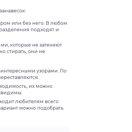
занавесок:
ром или без него. В любом
 разделения подходят и
ми, которые не затеняют
о стирать, они не
 интересными узорами. По
переставляются.
бходимость, их можно
евидимы.
дходит любителям всего
вариант можно подобрать