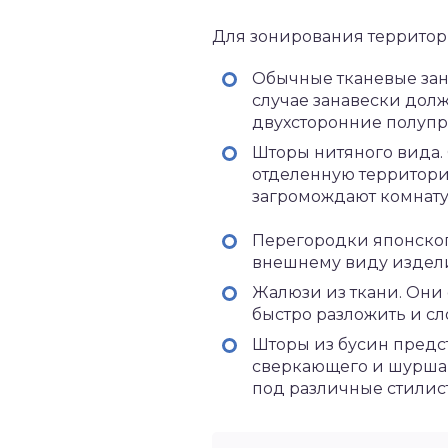
Для зонирования территор
Обычные тканевые зан
случае занавески дол
двухсторонние полупр
Шторы нитяного вида.
отделенную территорию
загромождают комнату
Перегородки японског
внешнему виду издели
Жалюзи из ткани. Они 
быстро разложить и с
Шторы из бусин предс
сверкающего и шуршащ
под различные стилис