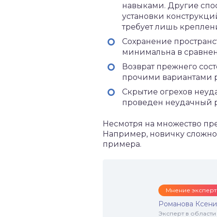
навыками. Другие спос
установки конструкци
требует лишь креплен
Сохранение пространст
минимальна в сравне
Возврат прежнего сост
прочими вариантами р
Скрытие огрехов неуда
проведен неудачный р
Несмотря на множество пре
Например, новичку сложно 
примера.
Мнение эксперт
Романова Ксени
Эксперт в области