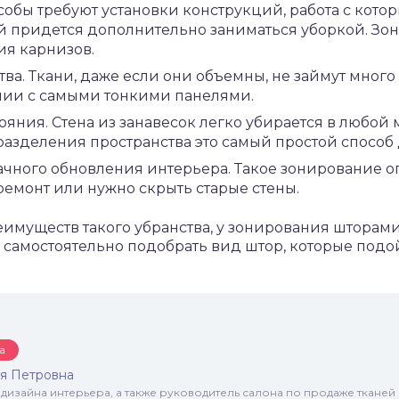
обы требуют установки конструкций, работа с кото
й придется дополнительно заниматься уборкой. Зо
ия карнизов.
ва. Ткани, даже если они объемны, не займут много
нии с самыми тонкими панелями.
ояния. Стена из занавесок легко убирается в любой 
азделения пространства это самый простой способ
чного обновления интерьера. Такое зонирование оп
емонт или нужно скрыть старые стены.
имуществ такого убранства, у зонирования шторами 
самостоятельно подобрать вид штор, которые подо
а
я Петровна
 дизайна интерьера, а также руководитель салона по продаже тканей