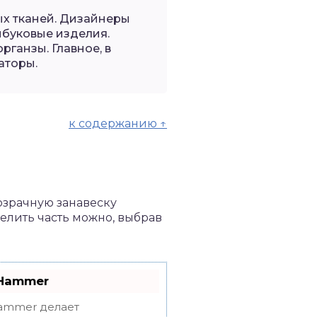
х тканей. Дизайнеры
мбуковые изделия.
ганзы. Главное, в
аторы.
к содержанию ↑
озрачную занавеску
елить часть можно, выбрав
oHammer
mmer делает