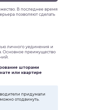
жество. В последнее время
ерьера позволяют сделать
тью личного уединения и
в. Основное преимущество
ний.
рование шторами
нате или квартире
изводители придумали
 можно отодвинуть.