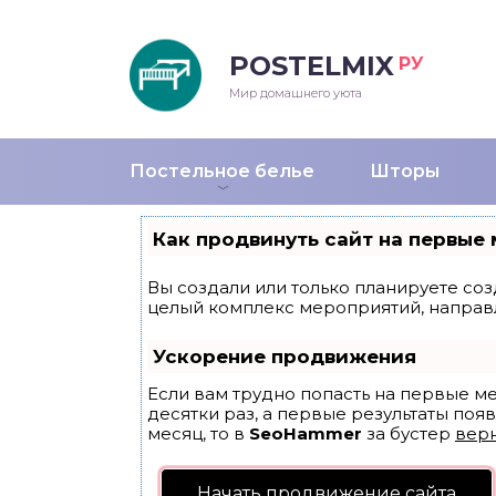
POSTELMIX
РУ
еяла
Мир домашнего уюта
душки
Постельное белье
Шторы
стыни и покрывала
Как продвинуть сайт на первые 
енды
Вы создали или только планируете созд
целый комплекс мероприятий, направ
Ускорение продвижения
Если вам трудно попасть на первые м
десятки раз, а первые результаты появ
месяц, то в
SeoHammer
за бустер
верн
Начать продвижение сайта