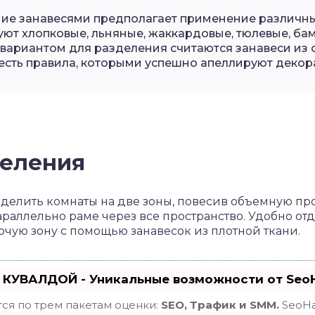
е занавесями предполагает применение различны
ют хлопковые, льняные, жаккардовые, тюлевые, ба
вариантом для разделения считаются занавеси из ор
есть правила, которыми успешно апеллируют декор
деления
делить комнаты на две зоны, повесив объемную пр
аллельно раме через все пространство. Удобно отд
чую зону с помощью занавесок из плотной ткани.
 КУВАЛДОЙ - Уникальные возможности от Se
ся по трем пакетам оценки:
SEO, Трафик и SMM.
SeoHa