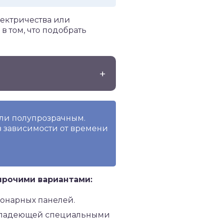
лектричества или
 том, что подобрать
ли полупрозрачным.
 зависимости от времени
прочими вариантами:
ионарных панелей.
е владеющей специальными