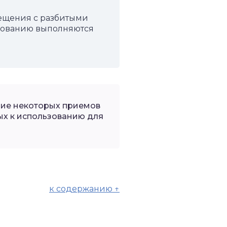
мещения с разбитыми
ированию выполняются
ние некоторых приемов
х к использованию для
к содержанию ↑