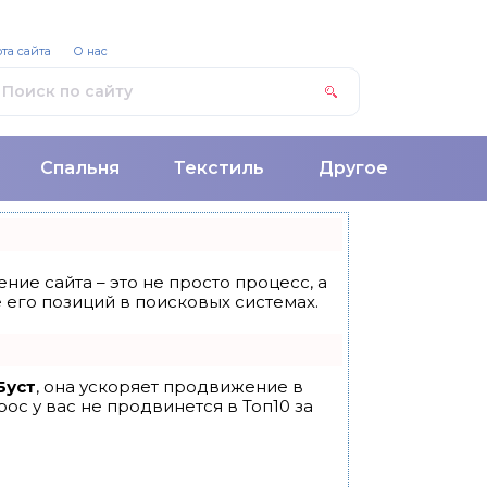
та сайта
О нас
Спальня
Текстиль
Другое
ние сайта – это не просто процесс, а
его позиций в поисковых системах.
Буст
, она ускоряет продвижение в
ос у вас не продвинется в Топ10 за