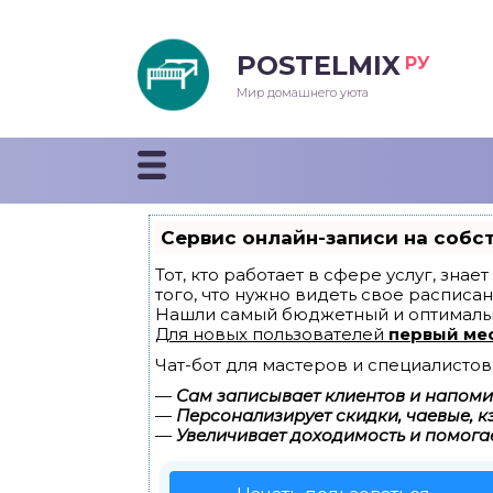
POSTELMIX
РУ
еяла
Мир домашнего уюта
душки
стыни и покрывала
Сервис онлайн-записи на собс
енды
Тот, кто работает в сфере услуг, зна
того, что нужно видеть свое расписан
Нашли самый бюджетный и оптималь
Для новых пользователей
первый ме
Чат-бот для мастеров и специалистов
—
Сам записывает клиентов и напомин
—
Персонализирует скидки, чаевые, к
—
Увеличивает доходимость и помога