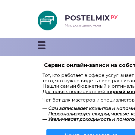
POSTELMIX
РУ
еяла
Мир домашнего уюта
душки
стыни и покрывала
Сервис онлайн-записи на собс
енды
Тот, кто работает в сфере услуг, зна
того, что нужно видеть свое расписан
Нашли самый бюджетный и оптималь
Для новых пользователей
первый ме
Чат-бот для мастеров и специалистов
—
Сам записывает клиентов и напомин
—
Персонализирует скидки, чаевые, к
—
Увеличивает доходимость и помога