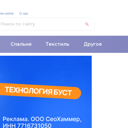
та сайта
О нас
Спальня
Текстиль
Другое