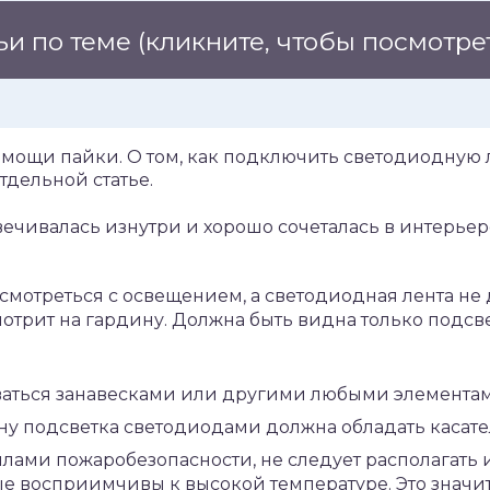
ьи по теме
(кликните, чтобы посмотре
омощи пайки. О том, как подключить светодиодную 
тдельной статье.
вечивалась изнутри и хорошо сочеталась в интерье
смотреться с освещением, а светодиодная лента не
отрит на гардину. Должна быть видна только подсвет
ваться занавесками или другими любыми элементам
ну подсветка светодиодами должна обладать касат
илами пожаробезопасности, не следует располагать 
е восприимчивы к высокой температуре. Это значит,