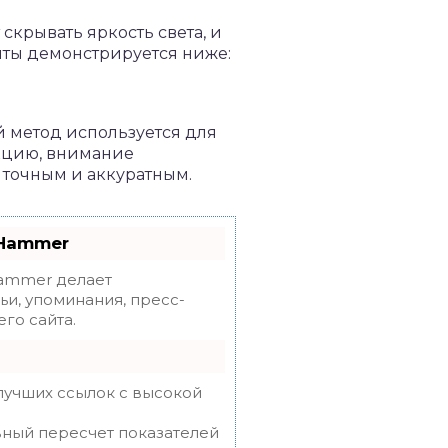
скрывать яркость света, и
нты демонстрируется ниже:
й метод используется для
кцию, внимание
 точным и аккуратным.
oHammer
mmer делает
ьи, упоминания, пресс-
го сайта.
лучших ссылок с высокой
вный пересчет показателей