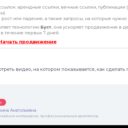
сылок: арендные ссылки, вечные ссылки, публикации (
ы).
рост или падение, а также запросы, на которые нужно
ляет технологию
Буст
, она ускоряет продвижение в де
 в течение первых 7 дней.
 Начать продвижение
реть видео, на котором показывается, как сделать
а
рина Анатольевна
 дизайном интерьеров, профессиональный архитектор