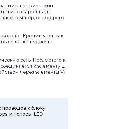
ывании электрической
з гипсокартонна, в
рансформатор, от которого
а стене. Крепится он, как
о было легко подвести
ескую сеть. После этого к
соединяется к элементу L,
ройством через элементы V+
х проводов к блоку
ра и полосы. LED