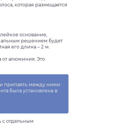
лоса, которая размещается
клейкое основание,
имальным решением будет
ая его длина – 2 м.
 от алюминия. Это
 и припаять между ними
нта была установлена в
ь с отдельным