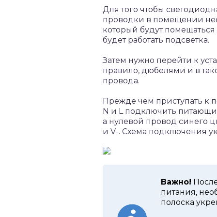
Для того чтобы светодиод
проводки в помещении нео
который будут помещаться к
будет работать подсветка.
Затем нужно перейти к уста
правило, дюбелями и в так
провода.
Прежде чем приступать к п
N и L подключить питающий
а нулевой провод синего цв
и V-. Схема подключения у
Важно!
После
питания, нео
полоска укре