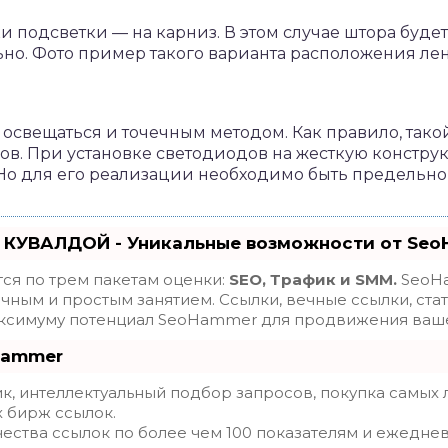
 подсветки — на карниз. В этом случае штора будет 
но. Фото пример такого варианта расположения ле
 освещаться и точечным методом. Как правило, тако
в. При установке светодиодов на жесткую констру
 Но для его реализации необходимо быть предельно
 КУВАЛДОЙ - Уникальные возможности от Se
ся по трем пакетам оценки:
SEO, Трафик и SMM.
SeoHa
ным и простым занятием. Ссылки, вечные ссылки, стат
максимуму потенциал SeoHammer для продвижения ваше
Hammer
, интеллектуальный подбор запросов, покупка самых 
х бирж ссылок.
ества ссылок по более чем 100 показателям и ежедне