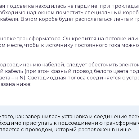
ная подсветка находилась на гардине, при проклад
бходимо над окном поместить специальный короб и
абеля. В этом коробе будет располагаться лента и т
новке трансформатора. Он крепится на потолке или н
ом месте, чтобы к источнику постоянного тока можн
одсоединению кабелей, следует обесточить электрич
 кабель (при этом фазный провод белого цвета под
ета – к N). Светодиодная полоса соединяется с уст
казана ниже:
 того, как завершилась установка и соединение все
бходимо приступать к подсоединению трансформато
пляется с проводом, который расположен в нише.