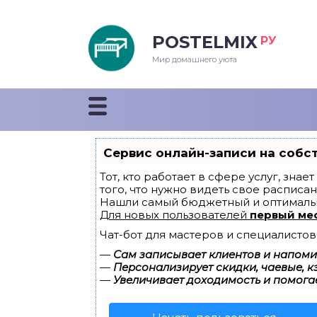
POSTELMIX
РУ
еяла
Мир домашнего уюта
душки
стыни и покрывала
Сервис онлайн-записи на собс
енды
Тот, кто работает в сфере услуг, зна
того, что нужно видеть свое расписан
Нашли самый бюджетный и оптималь
Для новых пользователей
первый ме
Чат-бот для мастеров и специалистов
—
Сам записывает клиентов и напомин
—
Персонализирует скидки, чаевые, к
—
Увеличивает доходимость и помога