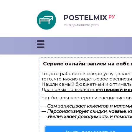
POSTELMIX
РУ
еяла
Мир домашнего уюта
душки
стыни и покрывала
Сервис онлайн-записи на собс
енды
Тот, кто работает в сфере услуг, зна
того, что нужно видеть свое расписан
Нашли самый бюджетный и оптималь
Для новых пользователей
первый ме
Чат-бот для мастеров и специалистов
—
Сам записывает клиентов и напомин
—
Персонализирует скидки, чаевые, к
—
Увеличивает доходимость и помога