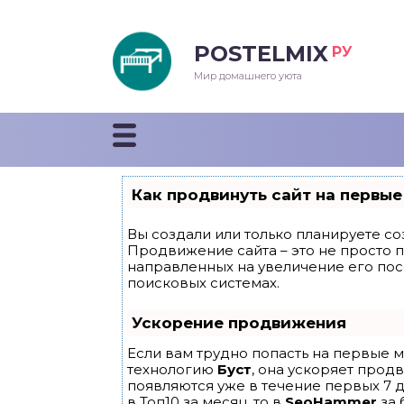
POSTELMIX
РУ
еяла
Мир домашнего уюта
душки
стыни и покрывала
Как продвинуть сайт на первые
енды
Вы создали или только планируете соз
Продвижение сайта – это не просто 
направленных на увеличение его по
поисковых системах.
Ускорение продвижения
Если вам трудно попасть на первые м
технологию
Буст
, она ускоряет прод
появляются уже в течение первых 7 д
в Топ10 за месяц, то в
SeoHammer
за 