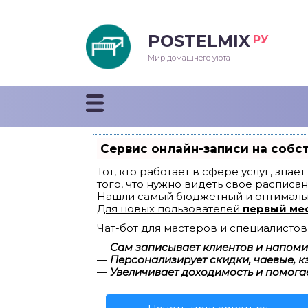
POSTELMIX
РУ
еяла
Мир домашнего уюта
душки
стыни и покрывала
Сервис онлайн-записи на собс
енды
Тот, кто работает в сфере услуг, зна
того, что нужно видеть свое расписан
Нашли самый бюджетный и оптималь
Для новых пользователей
первый ме
Чат-бот для мастеров и специалистов
—
Сам записывает клиентов и напомин
—
Персонализирует скидки, чаевые, к
—
Увеличивает доходимость и помога