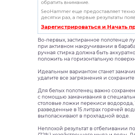
обратить внимание.
SeoHammer еще предоставляет техн
десятки раз, а первые результаты поя
Зарегистрироваться и Начать 
Во-первых, застиранное полотенце лу
при активном накручивании в барабан
ручная стирка должна быть аккуратн
положить на горизонтальную поверхно
Идеальным вариантом станет замачив
удалите все загрязнения и сохраните 
Для белых полотенец важно сохранен
с помощью замачивания в специальны
столовые ложки перекиси водорода, 
разведенные в 15 литрах горячей воды
выполаскивают в прохладной воде.
Неплохой результат в отбеливании п
(72%) хозяйственного мыла и воды. Д