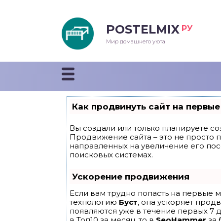
POSTELMIX
РУ
еяла
Мир домашнего уюта
душки
стыни и покрывала
Как продвинуть сайт на первые
енды
Вы создали или только планируете соз
Продвижение сайта – это не просто 
направленных на увеличение его по
поисковых системах.
Ускорение продвижения
Если вам трудно попасть на первые м
технологию
Буст
, она ускоряет прод
появляются уже в течение первых 7 д
в Топ10 за месяц, то в
SeoHammer
за 