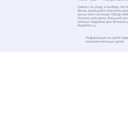
Советы по уходу и выбору пост
белья, домашнего текстиля, ди
кухни или гостиной. Обзор ме
техники для дома. Большой вы
уютных подарков для близких 
PostelMix.ru
Информация на сайте пре
ознакомительных целях.