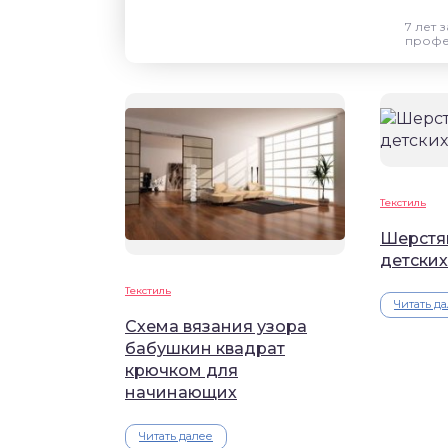
7 лет 
профе
Текстиль
Шерстя
детски
Текстиль
Читать д
Схема вязания узора
бабушкин квадрат
крючком для
начинающих
Читать далее