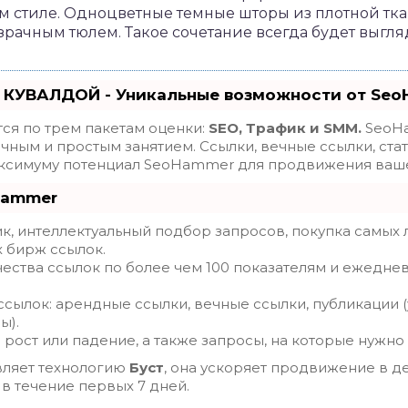
м стиле. Одноцветные темные шторы из плотной тк
рачным тюлем. Такое сочетание всегда будет выгля
 КУВАЛДОЙ - Уникальные возможности от Se
ся по трем пакетам оценки:
SEO, Трафик и SMM.
SeoHa
ным и простым занятием. Ссылки, вечные ссылки, стат
максимуму потенциал SeoHammer для продвижения ваше
Hammer
, интеллектуальный подбор запросов, покупка самых 
х бирж ссылок.
ества ссылок по более чем 100 показателям и ежедне
сылок: арендные ссылки, вечные ссылки, публикации (
ы).
рост или падение, а также запросы, на которые нужно
ляет технологию
Буст
, она ускоряет продвижение в де
 в течение первых 7 дней.