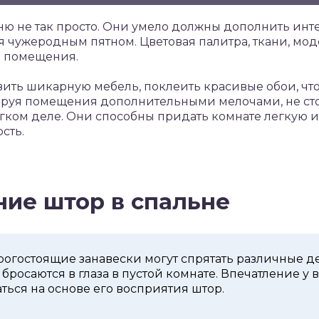
ню не так просто. Они умело должны дополнить инт
ся чужеродным пятном. Цветовая палитра, ткани, м
е помещения.
вить шикарную мебель, поклеить красивые обои, чт
уя помещения дополнительными мелочами, не стои
егком деле. Они способны придать комнате легкую 
сть.
ие штор в спальне
огостоящие занавески могут спрятать различные д
 бросаются в глаза в пустой комнате. Впечатление у
аться на основе его восприятия штор.