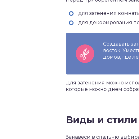
для затенения комнаты
для декорирования п
Создавать зат
восток. Умес
домов, где л
Для затенения можно испо
которые можно днем собрат
Виды и стили
Занавеси в спальню выбира