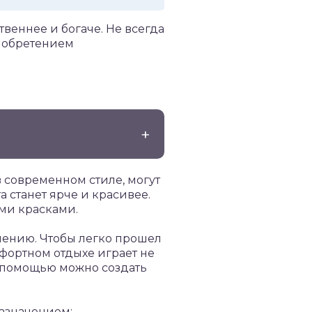
веннее и богаче. Не всегда
риобретением
в современном стиле, могут
а станет ярче и красивее.
ми красками.
лению. Чтобы легко прошел
мфортном отдыхе играет не
х помощью можно создать
азначением: