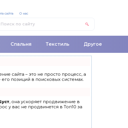
та сайта
О нас
Спальня
Текстиль
Другое
ние сайта – это не просто процесс, а
его позиций в поисковых системах.
Буст
, она ускоряет продвижение в
ос у вас не продвинется в Топ10 за