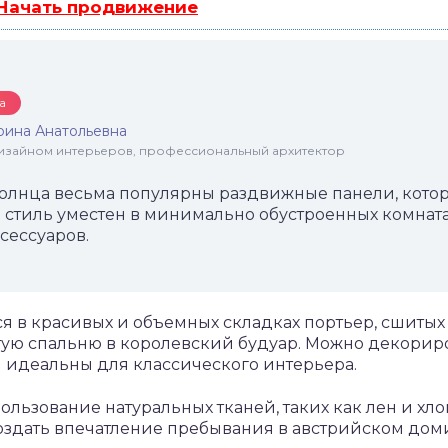
 Начать продвижение
а
рина Анатольевна
 дизайном интерьеров, профессиональный архитектор
солнца весьма популярны раздвижные панели, котор
стиль уместен в минимально обустроенных комнатах
сессуаров.
 в красивых и объемных складках портьер, сшитых и
ую спальню в королевский будуар. Можно декориро
 идеальны для классического интерьера.
ользование натуральных тканей, таких как лен и хл
оздать впечатление пребывания в австрийском дом