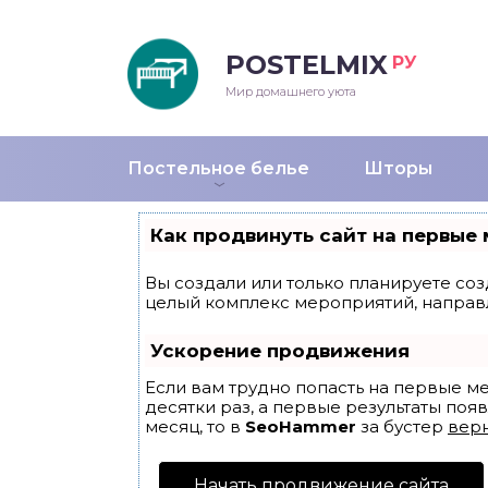
POSTELMIX
РУ
еяла
Мир домашнего уюта
душки
Постельное белье
Шторы
стыни и покрывала
Как продвинуть сайт на первые 
енды
Вы создали или только планируете созд
целый комплекс мероприятий, направ
Ускорение продвижения
Если вам трудно попасть на первые м
десятки раз, а первые результаты появ
месяц, то в
SeoHammer
за бустер
верн
Начать продвижение сайта