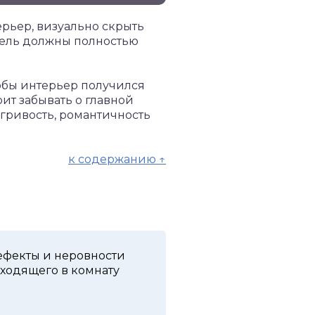
ерьер, визуально скрыть
одель должны полностью
обы интерьер получился
т забывать о главной
игривость, романтичность
к содержанию ↑
ефекты и неровности
 входящего в комнату