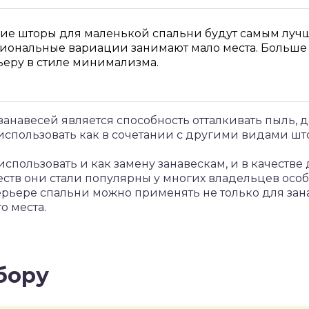
ие шторы для маленькой спальни будут самым луч
иональные вариации занимают мало места. Больше 
ьеру в стиле минимализма.
навесей является способность отталкивать пыль, д
использовать как в сочетании с другими видами што
пользовать и как замену занавескам, и в качеств
тв они стали популярны у многих владельцев особ
рьере спальни можно применять не только для зана
о места.
бору