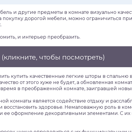
ель и другие предметы в комнате визуально качест
на покупку дорогой мебели, можно ограничиться п
.
номить, и интерьер преобразить.
е
(кликните, чтобы посмотреть)
олить купить качественные легкие шторы в спальню 
чество от этого хуже не будет, а обновленная комнат
 время в преображенной комнате, заигравшей новы
ой комнаты является содействие отдыху и расслаб
 и восстановить здоровье. Немаловажную роль в ко
о и ее оформление декоративными элементами. С и
весок нужно определиться с их функциональным н