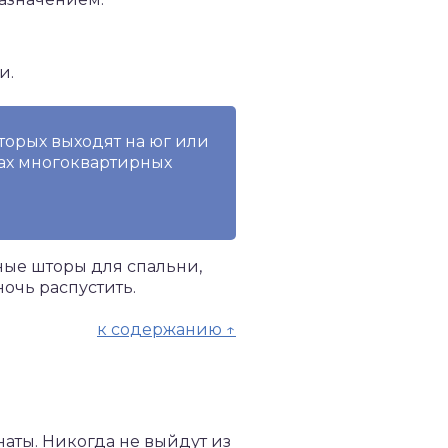
и.
оторых выходят на юг или
жах многоквартирных
ные шторы для спальни,
очь распустить.
к содержанию ↑
аты. Никогда не выйдут из