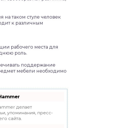
я на таком стуле человек
одит к различным
ции рабочего места для
еднюю роль.
спечивать поддержание
предмет мебели необходимо
oHammer
mmer делает
ьи, упоминания, пресс-
го сайта.