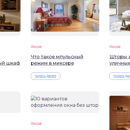
Другое
Другое
Что такое мпульсный
Шторы д
ый шкаф
режим в миксере
уличны
Читать далее
Читать да
Другое