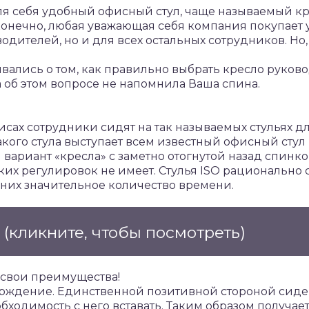
ля себя удобный офисный стул, чаще называемый кр
тя, конечно, любая уважающая себя компания покупа
одителей, но и для всех остальных сотрудников. Но,
вались о том, как правильно выбрать кресло руковод
а об этом вопросе не напомнила Ваша спина.
исах сотрудники сидят на так называемых стульях дл
ого стула выступает всем известный офисный стул
вариант «кресла» с заметно отогнутой назад спинко
их регулировок не имеет. Стулья ISO рационально с
 них значительное количество времени.
е
(кликните, чтобы посмотреть)
 свои преимущества!
верждение. Единственной позитивной стороной сиде
бходимость с него вставать. Таким образом получае