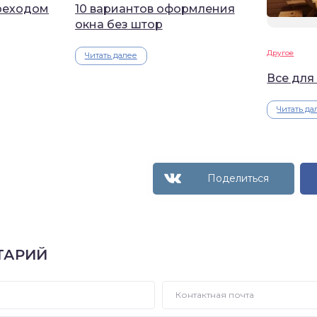
реходом
10 вариантов оформления
окна без штор
Другое
Читать далее
Все для
Читать да
ТАРИЙ