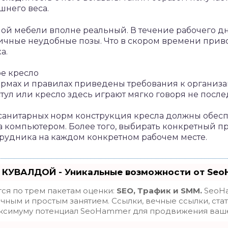
шнего веса.
ной мебели вполне реальный. В течение рабочего дн
чные неудобные позы. Что в скором времени прив
а.
е кресло
ормах и правилах приведены требования к организа
стул или кресло здесь играют мягко говоря не посл
м санитарных норм конструкция кресла должны обе
за компьютером. Более того, выбирать конкретный 
отрудника на каждом конкретном рабочем месте.
 КУВАЛДОЙ - Уникальные возможности от Se
ся по трем пакетам оценки:
SEO, Трафик и SMM.
SeoHa
ным и простым занятием. Ссылки, вечные ссылки, стат
максимуму потенциал SeoHammer для продвижения ваше