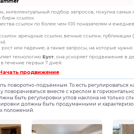
Hammer
, интеллектуальный подбор запросов, покупка самых 
х бирж ссылок.
ества ссылок по более чем 100 показателям и ежедне
сылок: арендные ссылки, вечные ссылки, публикации (
ы).
рост или падение, а также запросы, на которые нужно
ляет технологию
Буст
, она ускоряет продвижение в де
 в течение первых 7 дней.
 Начать продвижение
ь поворотно-подъёмным. То есть регулироваться ка
 поворачиваться вместе с креслом в горизонтальной
жны быть регулировки углов наклона не только спи
гулировки должны быть продуманными и характериз
х положений.