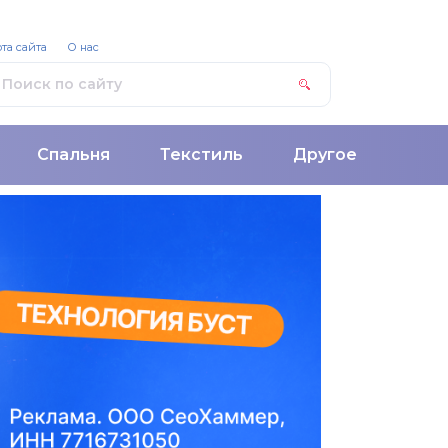
та сайта
О нас
Спальня
Текстиль
Другое