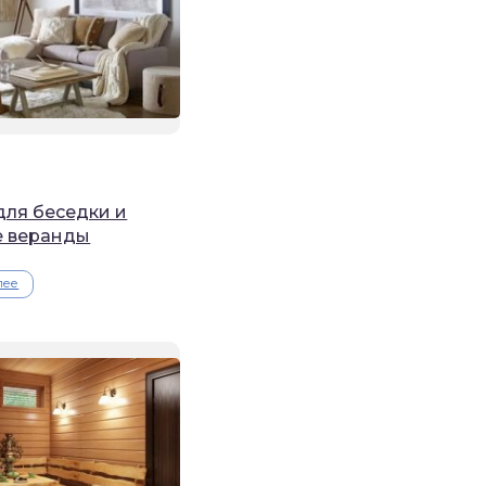
ля беседки и
е веранды
лее