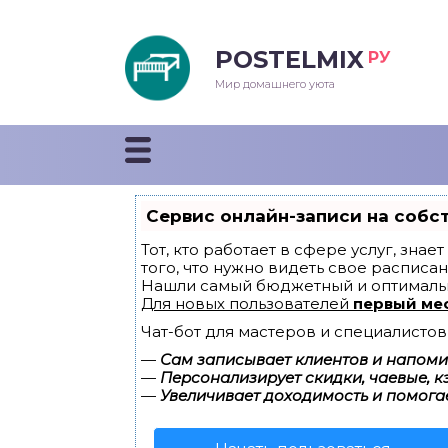
POSTELMIX
РУ
еяла
Мир домашнего уюта
душки
стыни и покрывала
Сервис онлайн-записи на собс
енды
Тот, кто работает в сфере услуг, зна
того, что нужно видеть свое расписан
Нашли самый бюджетный и оптималь
Для новых пользователей
первый ме
Чат-бот для мастеров и специалистов
—
Сам записывает клиентов и напомин
—
Персонализирует скидки, чаевые, к
—
Увеличивает доходимость и помога