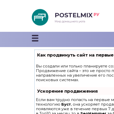
POSTELMIX
РУ
еяла
Мир домашнего уюта
душки
стыни и покрывала
Как продвинуть сайт на первые
енды
Вы создали или только планируете соз
Продвижение сайта – это не просто 
направленных на увеличение его по
поисковых системах.
Ускорение продвижения
Если вам трудно попасть на первые м
технологию
Буст
, она ускоряет прод
появляются уже в течение первых 7 д
в Топ10 за месяц, то в
SeoHammer
за 