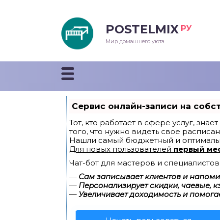
POSTELMIX
РУ
еяла
Мир домашнего уюта
душки
стыни и покрывала
Сервис онлайн-записи на собс
енды
Тот, кто работает в сфере услуг, зна
того, что нужно видеть свое расписан
Нашли самый бюджетный и оптималь
Для новых пользователей
первый ме
Чат-бот для мастеров и специалистов
—
Сам записывает клиентов и напомин
—
Персонализирует скидки, чаевые, к
—
Увеличивает доходимость и помога