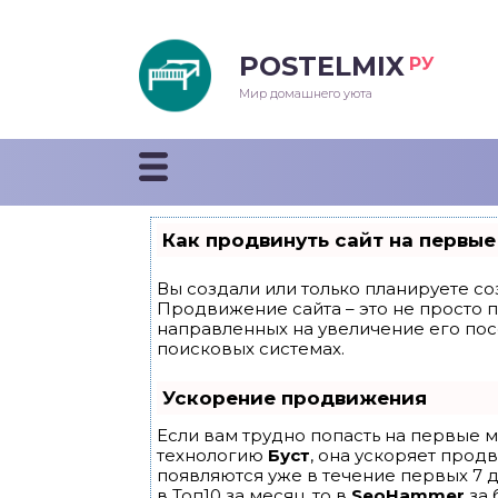
POSTELMIX
РУ
еяла
Мир домашнего уюта
душки
стыни и покрывала
Как продвинуть сайт на первые
енды
Вы создали или только планируете соз
Продвижение сайта – это не просто 
направленных на увеличение его по
поисковых системах.
Ускорение продвижения
Если вам трудно попасть на первые м
технологию
Буст
, она ускоряет прод
появляются уже в течение первых 7 д
в Топ10 за месяц, то в
SeoHammer
за 