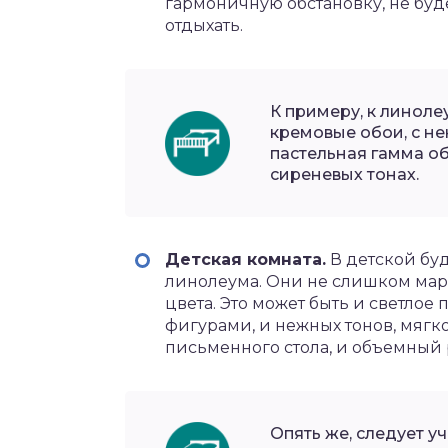
гармоничную обстановку, не буд
отдыхать.
К примеру, к линол
кремовые обои, с н
пастельная гамма об
сиреневых тонах.
Детская комната.
В детской буд
линолеума. Они не слишком мар
цвета. Это может быть и светло
фигурами, и нежных тонов, мягк
письменного стола, и объемный 
Опять же, следует у