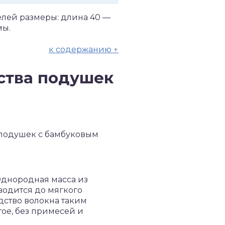
лей размеры: длина 40 —
мы.
к содержанию ↑
ства подушек
Однородная масса из
водится до мягкого
дство волокна таким
ое, без примесей и