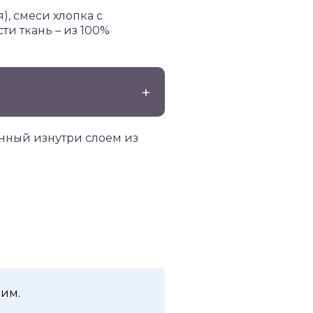
), смеси хлопка с
ти ткань – из 100%
нный изнутри слоем из
ним.