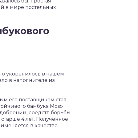
залось бы, простая
ой в мире постельных
мбукового
но укоренилось в нашем
ело в наполнителе из
ным его поставщиком стал
тойчивого бамбука Moso
 удобрений, средств борьбы
 старше 4 лет. Полученное
рименяется в качестве