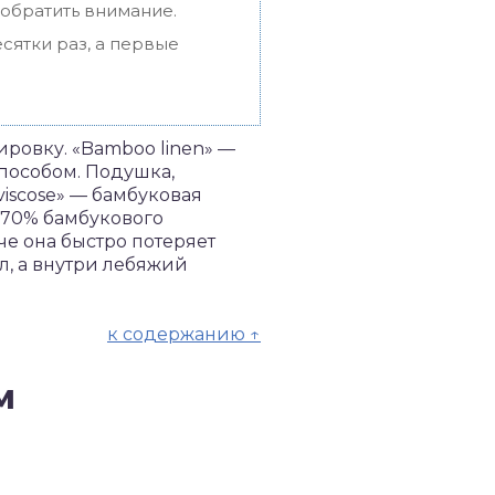
 обратить внимание.
сятки раз, а первые
ировку. «Bamboo linen» —
способом. Подушка,
iscose» — бамбуковая
 70% бамбукового
е она быстро потеряет
л, а внутри лебяжий
к содержанию ↑
м