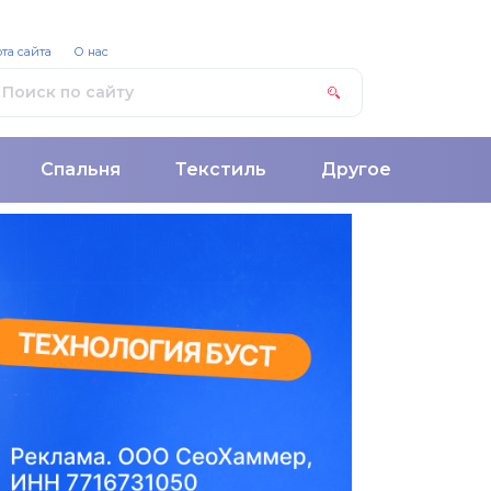
та сайта
О нас
Спальня
Текстиль
Другое