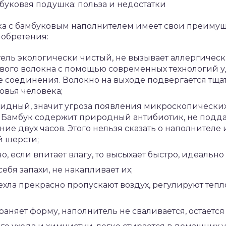
ка с бамбуковым наполнителем имеет свои преимущ
иобретения:
ель экологически чистый, не вызывает аллергическ
вого волокна с помощью современных технологий у
 соединения. Волокно на выходе подвергается тща
овья человека;
идный, значит угроза появления микроскопических
 Бамбук содержит природный антибиотик, не подда
ие двух часов. Этого нельзя сказать о наполнителе 
 шерсти;
, если впитает влагу, то высыхает быстро, идеально
ебя запахи, не накапливает их;
ехла прекрасно пропускают воздух, регулируют тепл
аняет форму, наполнитель не сваливается, остаетс