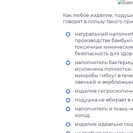
Как любое изделие, подуш
говорят в пользу такого пр
натуральный наполнит
производстве бамбуко
токсичные химические
безопасность для здор
наполнитель бактериц
исключена полностью.
микробы гибнут в течен
овечьей и верблюжьей
изделие гигроскопично
подушка не вбирает в с
наполнитель и ткань ч
холод;
изделие идеально сохр