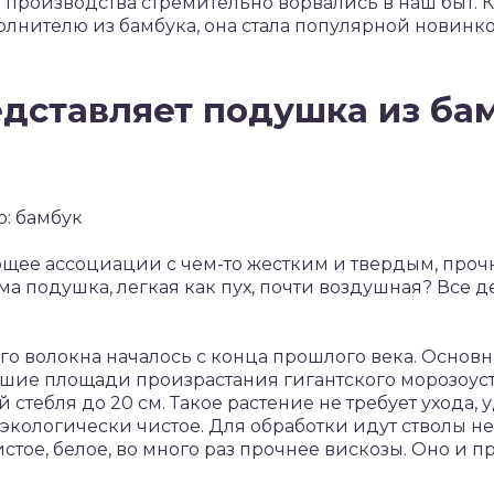
производства стремительно ворвались в наш быт. Ка
олнителю из бамбука, она стала популярной новинк
едставляет подушка из ба
ющее ассоциации с чем-то жестким и твердым, проч
ма подушка, легкая как пух, почти воздушная? Все д
го волокна началось с конца прошлого века. Основ
ьшие площади произрастания гигантского морозоус
й стебля до 20 см. Такое растение не требует ухода,
экологически чистое. Для обработки идут стволы не
тое, белое, во много раз прочнее вискозы. Оно и п