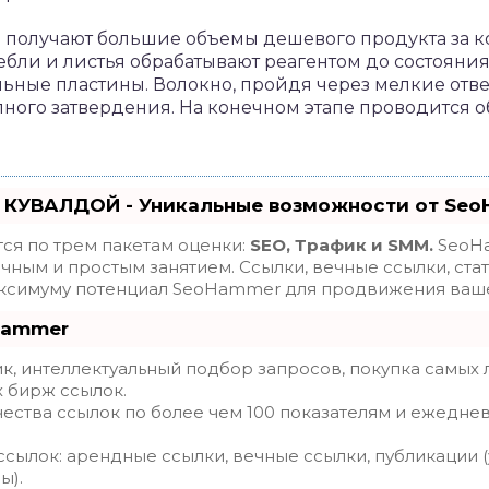
 получают большие объемы дешевого продукта за к
бли и листья обрабатывают реагентом до состояния
ьные пластины. Волокно, пройдя через мелкие отве
олного затвердения. На конечном этапе проводится 
 КУВАЛДОЙ - Уникальные возможности от Se
ся по трем пакетам оценки:
SEO, Трафик и SMM.
SeoHa
ным и простым занятием. Ссылки, вечные ссылки, стат
максимуму потенциал SeoHammer для продвижения ваше
Hammer
, интеллектуальный подбор запросов, покупка самых 
х бирж ссылок.
ества ссылок по более чем 100 показателям и ежедне
сылок: арендные ссылки, вечные ссылки, публикации (
ы).