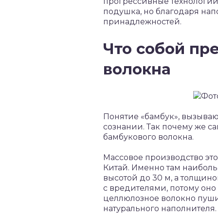
прогрессивные технологии 
подушка, но благодаря нап
принадлежностей.
Что собой пр
волокна
Понятие «бамбук», вызыва
сознании. Так почему же са
бамбукового волокна.
Массовое производство это
Китай. Именно там наибол
высотой до 30 м, а толщино
с вредителями, потому оно 
целлюлозное волокно пушис
натурального наполнителя.