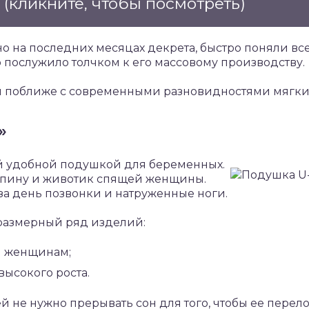
е
(кликните, чтобы посмотреть)
 на последних месяцах декрета, быстро поняли вс
 послужило толчком к его массовому производству.
 поближе с современными разновидностями мягких
»
ой удобной подушкой для беременных.
спину и животик спящей женщины.
а день позвонки и натруженные ноги.
размерный ряд изделий:
м женщинам;
ысокого роста.
ей не нужно прерывать сон для того, чтобы ее пере