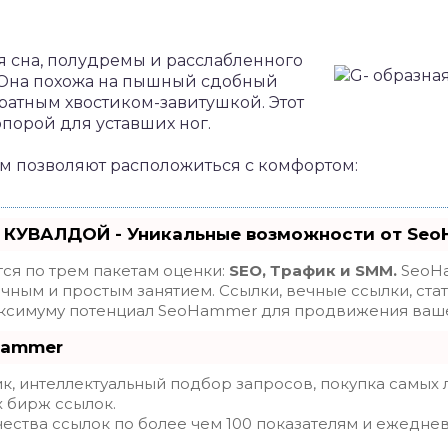
я сна, полудремы и расслабленного
 Она похожа на пышный сдобный
ратным хвостиком-завитушкой. Этот
опорой для уставших ног.
м позволяют расположиться с комфортом:
 КУВАЛДОЙ - Уникальные возможности от Se
ся по трем пакетам оценки:
SEO, Трафик и SMM.
SeoHa
ным и простым занятием. Ссылки, вечные ссылки, стат
максимуму потенциал SeoHammer для продвижения ваше
Hammer
, интеллектуальный подбор запросов, покупка самых 
х бирж ссылок.
ества ссылок по более чем 100 показателям и ежедне