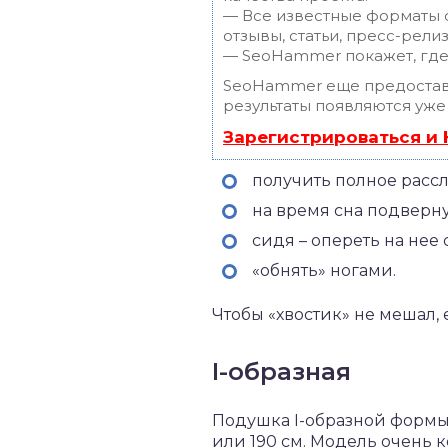
— Все известные форматы с
отзывы, статьи, пресс-релиз
— SeoHammer покажет, где 
SeoHammer еще предостав
результаты появляются уже
Зарегистрироваться и
получить полное расс
на время сна подверну
сидя – опереть на нее 
«обнять» ногами.
Чтобы «хвостик» не мешал,
I-образная
Подушка I-образной формы 
или 190 см. Модель очень к