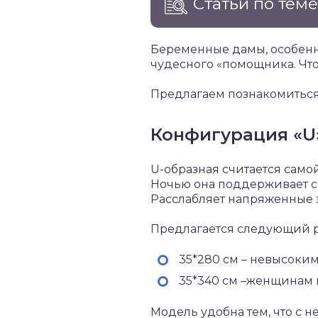
Статьи по тем
Беременные дамы, особенно
чудесного «помощника. Что
Предлагаем познакомиться
Конфигурация «U
U-образная считается сам
Ночью она поддерживает 
Расслабляет напряженные з
Предлагается следующий 
35*280 см – невысоки
35*340 см –женщинам в
Модель удобна тем, что с н