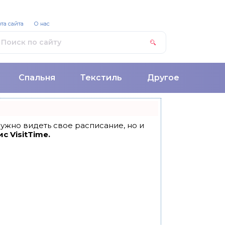
та сайта
О нас
Спальня
Текстиль
Другое
 нужно видеть свое расписание, но и
с VisitTime.