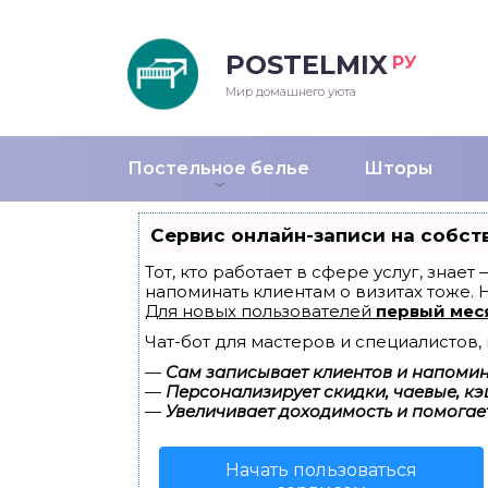
POSTELMIX
РУ
еяла
Мир домашнего уюта
душки
Постельное белье
Шторы
стыни и покрывала
Сервис онлайн-записи на собст
енды
Тот, кто работает в сфере услуг, знае
напоминать клиентам о визитах тоже.
Для новых пользователей
первый мес
Чат-бот для мастеров и специалистов
—
Сам записывает клиентов и напомина
—
Персонализирует скидки, чаевые, кэ
—
Увеличивает доходимость и помогае
Начать пользоваться