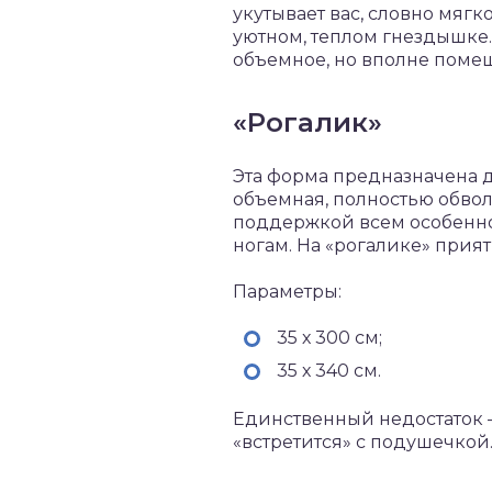
укутывает вас, словно мягк
уютном, теплом гнездышке.
объемное, но вполне помещ
«Рогалик»
Эта форма предназначена д
объемная, полностью обвол
поддержкой всем особенно 
ногам. На «рогалике» прия
Параметры:
35 х 300 см;
35 х 340 см.
Единственный недостаток – 
«встретится» с подушечкой