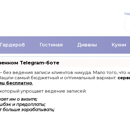
Кар
Гардероб
Гостиная
Диваны
Кухни
венном Telegram-боте
т — без ведения записи клиентов никуда. Мало того, что
 Нашли самый бюджетный и оптимальный вариант:
серви
яц бесплатно
.
, который упрощает ведение записей:
ет им о визите;
шбэк и предоплаты;
т больше зарабатывать;