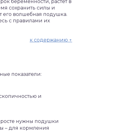
рок беременности, растет в
емя сохранить силы и
т его волшебная подушка.
есь с правилами их
к содержанию ↑
ные показатели:
оскопичностью и
м росте нужны подушки
ны – для кормления