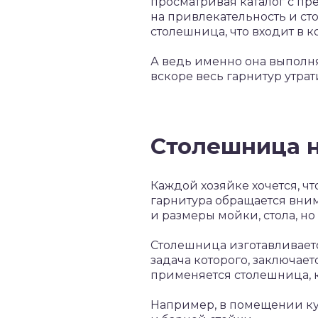
просматривая каталог с п
на привлекательность и сто
столешница, что входит в к
А ведь именно она выполня
вскоре весь гарнитур утрат
Столешница н
Каждой хозяйке хочется, ч
гарнитура обращается вним
и размеры мойки, стола, н
Столешница изготавливаетс
задача которого, заключает
применяется столешница, 
Например, в помещении кух