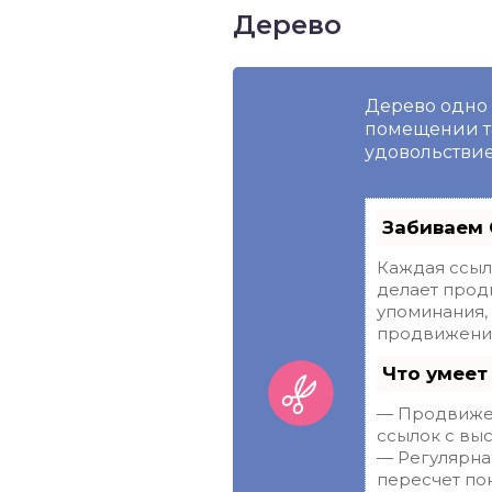
Дерево
Дерево одно 
помещении та
удовольствие
Забиваем 
Каждая ссыл
делает прод
упоминания,
продвижения
Что умеет
— Продвижен
ссылок с выс
— Регулярна
пересчет пок