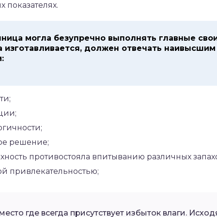
х показателях.
ница могла безупречно выполнять главные свои
а изготавливается, должен отвечать наивысшим
:
ти;
ции;
огичности;
ое решение;
рхность противостояла впитыванию различных запах
ой привлекательностью;
 место где всегда присутствует избыток влаги. Исхо