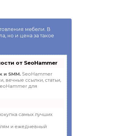
товления мебели. В
, но и цена за такое
ности от SeoHammer
к и SMM.
SeoHammer
 вечные ссылки, статьи,
 SeoHammer для
покупка самых лучших
телям и ежедневный