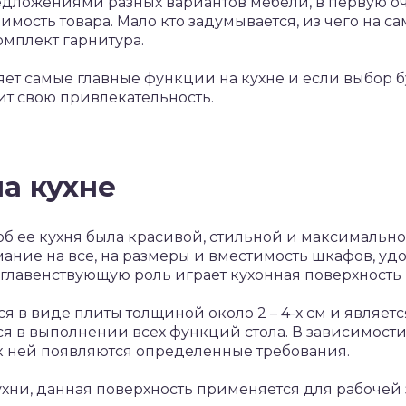
редложениями разных вариантов мебели, в первую 
имость товара. Мало кто задумывается, из чего на с
омплект гарнитура.
ет самые главные функции на кухне и если выбор б
ит свою привлекательность.
а кухне
тоб ее кухня была красивой, стильной и максимальн
ание на все, на размеры и вместимость шкафов, у
о главенствующую роль играет кухонная поверхность 
я в виде плиты толщиной около 2 – 4-х см и являетс
ся в выполнении всех функций стола. В зависимости 
к ней появляются определенные требования.
ни, данная поверхность применяется для рабочей 