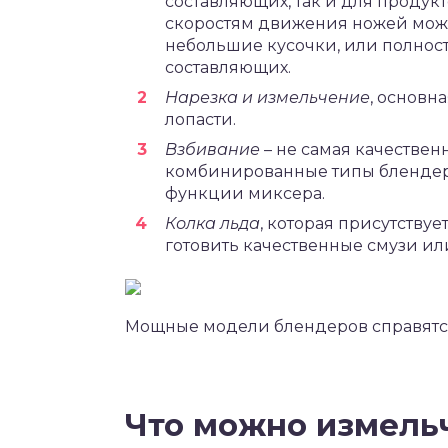
составляющих, так и для продук
скоростям движения ножей можн
небольшие кусочки, или полност
составляющих.
Нарезка и измельчение
, основн
лопасти.
Взбивание
– не самая качествен
комбинированные типы блендеро
функции миксера.
Колка льда
, которая присутству
готовить качественные смузи и
Мощные модели блендеров справятся
Что можно измель