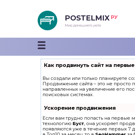
POSTELMIX
РУ
еяла
Мир домашнего уюта
душки
стыни и покрывала
Как продвинуть сайт на первые
енды
Вы создали или только планируете соз
Продвижение сайта – это не просто 
направленных на увеличение его по
поисковых системах.
Ускорение продвижения
Если вам трудно попасть на первые м
технологию
Буст
, она ускоряет прод
появляются уже в течение первых 7 д
в Топ10 за месяц, то в
SeoHammer
за 