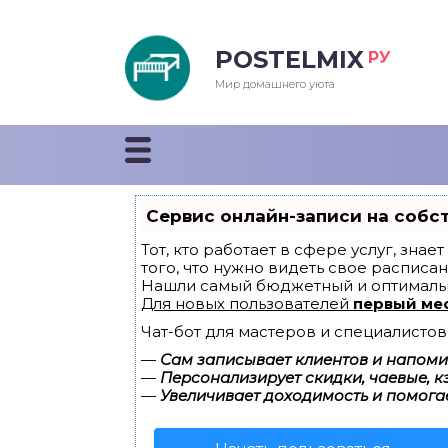
POSTELMIX
РУ
еяла
Мир домашнего уюта
душки
стыни и покрывала
Сервис онлайн-записи на собс
енды
Тот, кто работает в сфере услуг, зна
того, что нужно видеть свое расписан
Нашли самый бюджетный и оптималь
Для новых пользователей
первый ме
Чат-бот для мастеров и специалистов
—
Сам записывает клиентов и напомин
—
Персонализирует скидки, чаевые, к
—
Увеличивает доходимость и помога