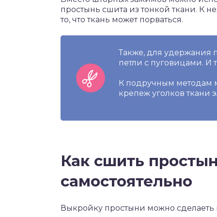
простынь сшита из тонкой ткани. К н
то, что ткань может порваться.
Также, для удержания 
петли с пуговицами. И
К подручным методам м
крепеж уголков ткани 
Как сшить простын
самостоятельно
Выкройку простыни можно сделаеть 