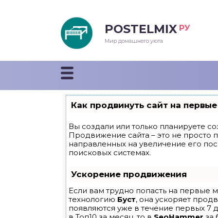
POSTELMIX
РУ
еяла
Мир домашнего уюта
душки
стыни и покрывала
Как продвинуть сайт на первые
енды
Вы создали или только планируете соз
Продвижение сайта – это не просто 
направленных на увеличение его по
поисковых системах.
Ускорение продвижения
Если вам трудно попасть на первые м
технологию
Буст
, она ускоряет прод
появляются уже в течение первых 7 д
в Топ10 за месяц, то в
SeoHammer
за 