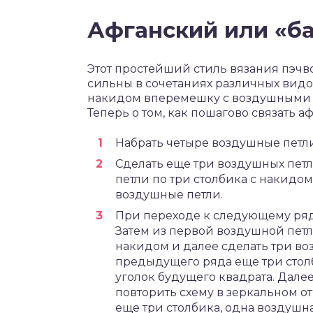
Афганский или «б
Этот простейший стиль вязания пэч
сильны в сочетаниях различных видов
накидом вперемешку с воздушными п
Теперь о том, как пошагово связать а
Набрать четыре воздушные петли
Сделать еще три воздушных петл
петли по три столбика с накидо
воздушные петли.
При переходе к следующему ряд
Затем из первой воздушной петл
накидом и далее сделать три во
предыдущего ряда еще три стол
уголок будущего квадрата. Далее
повторить схему в зеркальном от
еще три столбика, одна воздушная