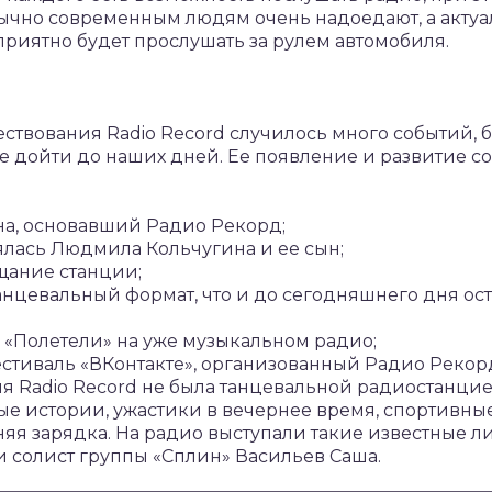
обычно современным людям очень надоедают, а акту
приятно будет прослушать за рулем автомобиля.
ствования Radio Record случилось много событий, б
 дойти до наших дней. Ее появление и развитие сос
а, основавший Радио Рекорд;
зялась Людмила Кольчугина и ее сын;
ещание станции;
танцевальный формат, что и до сегодняшнего дня ос
 «Полетели» на уже музыкальном радио;
стиваль «ВКонтакте», организованный Радио Рекор
 Radio Record не была танцевальной радиостанцией
ые истории, ужастики в вечернее время, спортивны
яя зарядка. На радио выступали такие известные л
и солист группы «Сплин» Васильев Саша.