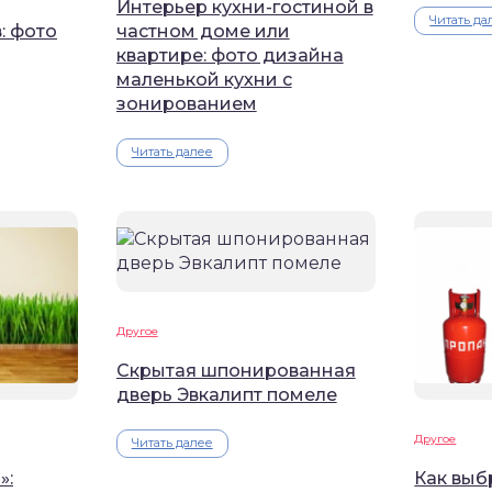
Интерьер кухни-гостиной в
Читать да
: фото
частном доме или
квартире: фото дизайна
маленькой кухни с
зонированием
Читать далее
Другое
Скрытая шпонированная
дверь Эвкалипт помеле
Другое
Читать далее
»:
Как выб