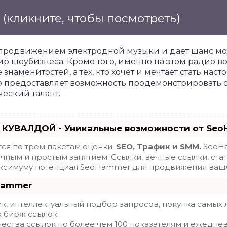
е
(кликните, чтобы посмотреть)
продвижением электродной музыки и дает шанс мо
р шоубизнеса. Кроме того, именно на этом радио 
е знаменитостей, а тех, кто хочет и мечтает стать на
о предоставляет возможность продемонстрировать 
еский талант.
 КУВАЛДОЙ - Уникальные возможности от Se
ся по трем пакетам оценки:
SEO, Трафик и SMM.
SeoHa
ным и простым занятием. Ссылки, вечные ссылки, стат
максимуму потенциал SeoHammer для продвижения ваше
Hammer
, интеллектуальный подбор запросов, покупка самых 
х бирж ссылок.
ества ссылок по более чем 100 показателям и ежедне