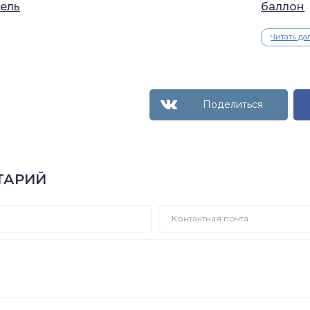
ель
баллон
Читать да
ТАРИЙ