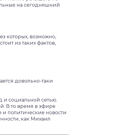
альные на сегодняшний
ез которых, возможно,
тоит из таких фактов,
тается довольно-таки
д и социальной сетью.
. В то время в эфире
е и политические новости
ичности, как Михаил