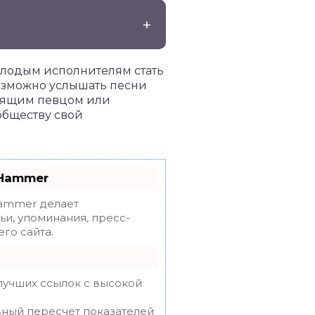
лодым исполнителям стать
возможно услышать песни
стоящим певцом или
обществу свой
oHammer
mmer делает
ьи, упоминания, пресс-
го сайта.
лучших ссылок с высокой
вный пересчет показателей