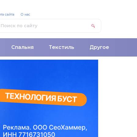
та сайта
О нас
Спальня
Текстиль
Другое