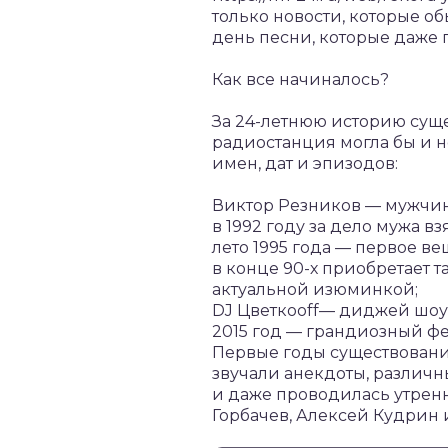
только новости, которые 
день песни, которые даже 
Как все начиналось?
За 24-летнюю историю суще
радиостанция могла бы и не
имен, дат и эпизодов:
Виктор Резников — мужчин
в 1992 году за дело мужа в
лето 1995 года — первое в
в конце 90-х приобретает 
актуальной изюминкой;
DJ Цветкооff— диджей шоу
2015 год — грандиозный фе
Первые годы существования
звучали анекдоты, различн
и даже проводилась утренн
Горбачев, Алексей Кудрин 