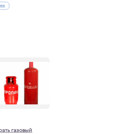
лее
рать газовый