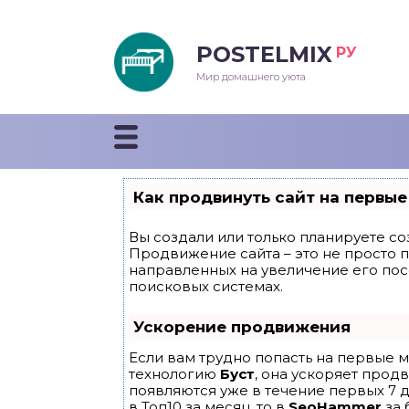
POSTELMIX
РУ
еяла
Мир домашнего уюта
душки
стыни и покрывала
Как продвинуть сайт на первые
енды
Вы создали или только планируете соз
Продвижение сайта – это не просто 
направленных на увеличение его по
поисковых системах.
Ускорение продвижения
Если вам трудно попасть на первые м
технологию
Буст
, она ускоряет прод
появляются уже в течение первых 7 д
в Топ10 за месяц, то в
SeoHammer
за 