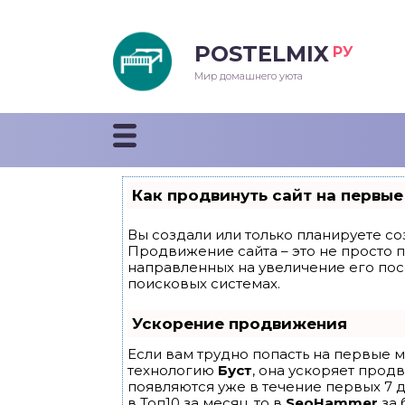
POSTELMIX
РУ
еяла
Мир домашнего уюта
душки
стыни и покрывала
Как продвинуть сайт на первые
енды
Вы создали или только планируете соз
Продвижение сайта – это не просто 
направленных на увеличение его по
поисковых системах.
Ускорение продвижения
Если вам трудно попасть на первые м
технологию
Буст
, она ускоряет прод
появляются уже в течение первых 7 д
в Топ10 за месяц, то в
SeoHammer
за 