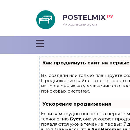
POSTELMIX
РУ
еяла
Мир домашнего уюта
душки
стыни и покрывала
Как продвинуть сайт на первые
енды
Вы создали или только планируете соз
Продвижение сайта – это не просто 
направленных на увеличение его по
поисковых системах.
Ускорение продвижения
Если вам трудно попасть на первые м
технологию
Буст
, она ускоряет прод
появляются уже в течение первых 7 д
в Топ10 за месяц, то в
SeoHammer
за 