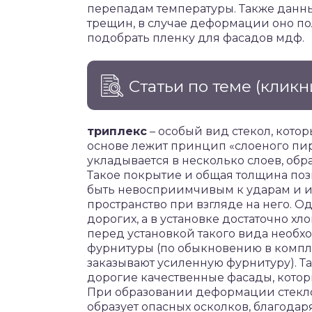
перепадам температуры. Также данны
трещин, в случае деформации оно по
подобрать пленку для фасадов мдф.
Статьи по теме
(кликн
триплекс
– особый вид стекол, кото
основе лежит принцип «слоеного пир
укладывается в несколько слоев, обр
Такое покрытие и общая толщина поз
быть невосприимчивым к ударам и и
пространство при взгляде на него. О
дорогих, а в установке достаточно хл
перед установкой такого вида необх
фурнитуры (по обыкновению в компле
заказывают усиленную фурнитуру). Та
дорогие качественные фасады, котор
При образовании деформации стекло 
образует опасных осколков, благодар