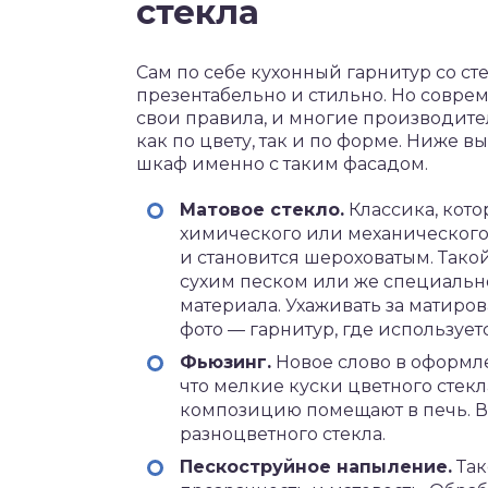
стекла
Сам по себе кухонный гарнитур со 
презентабельно и стильно. Но совр
свои правила, и многие производит
как по цвету, так и по форме. Ниже в
шкаф именно с таким фасадом.
Матовое стекло.
Классика, котор
химического или механического 
и становится шероховатым. Такой
сухим песком или же специально
материала. Ухаживать за матир
фото — гарнитур, где используетс
Фьюзинг.
Новое слово в оформле
что мелкие куски цветного стек
композицию помещают в печь. В
разноцветного стекла.
Пескоструйное напыление.
Так