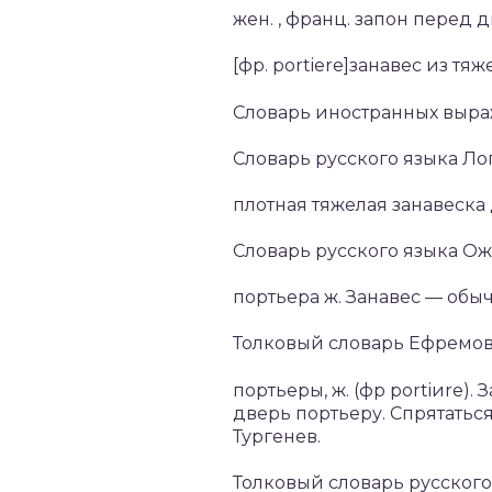
жен. , франц. запон перед д
[фр. portiere]занавес из тя
Словарь иностранных выр
Словарь русского языка Ло
плотная тяжелая занавеска 
Словарь русского языка Ож
портьера ж. Занавес — обыч
Толковый словарь Ефремо
портьеры, ж. (фр portiиre)
дверь портьеру. Спрятатьс
Тургенев.
Толковый словарь русского