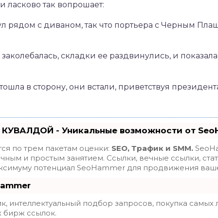
и ласково так вопрошает:
л рядом с диваном, так что портьера с Черным Плащ
 заколебалась, складки ее раздвинулись, и показа
тошла в сторону, они встали, приветствуя президент
 КУВАЛДОЙ - Уникальные возможности от Se
ся по трем пакетам оценки:
SEO, Трафик и SMM.
SeoHa
ным и простым занятием. Ссылки, вечные ссылки, стат
максимуму потенциал SeoHammer для продвижения ваше
Hammer
, интеллектуальный подбор запросов, покупка самых 
х бирж ссылок.