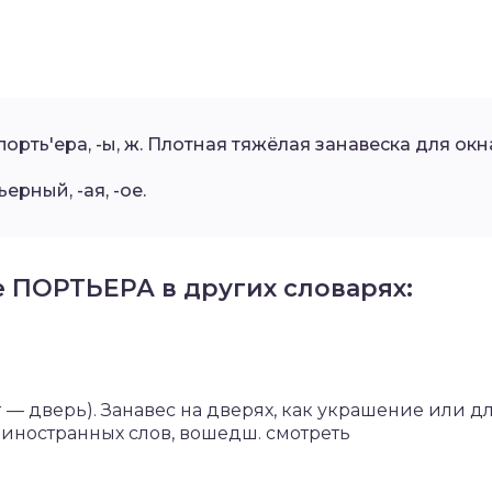
порть′ера, -ы, ж. Плотная тяжёлая занавеска для ок
ьерный, -ая, -ое.
е ПОРТЬЕРА в других словарях:
er — дверь). Занавес на дверях, как украшение или д
иностранных слов, вошедш. смотреть