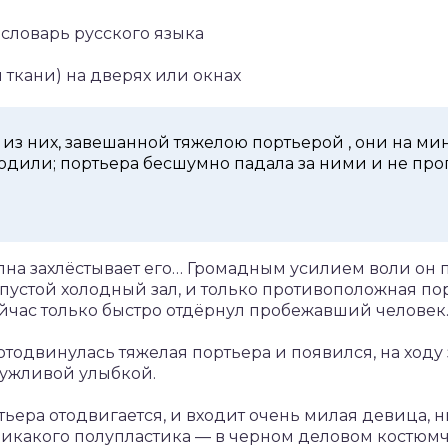
ловарь русского языка
 ткани) на дверях или окнах
из них, завешанной тяжелою портьерой , они на ми
одили; портьера бесшумно падала за ними и не проп
волна захлёстывает его… Громадным усилием воли он 
пустой холодный зал, и только противоположная пор
сейчас только быстро отдёрнул пробежавший человек
тодвинулась тяжелая портьера и появился, на ходу з
лужливой улыбкой.
ьера отодвигается, и входит очень милая девица,
икакого полупластика — в черном деловом костюмчи