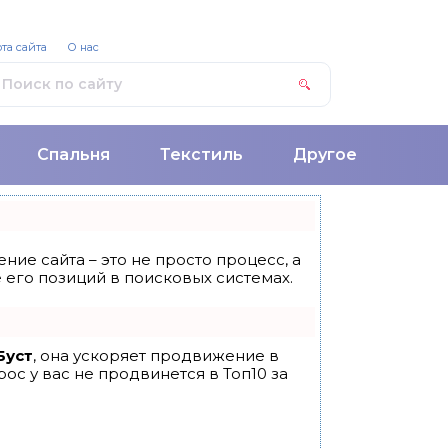
та сайта
О нас
Спальня
Текстиль
Другое
ние сайта – это не просто процесс, а
его позиций в поисковых системах.
Буст
, она ускоряет продвижение в
ос у вас не продвинется в Топ10 за