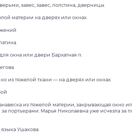
верьми, завес, завес, полстина, дверницы.
желой материи на дверях или окнах.
ажений
патина
для окна или двери Бархатная п.
егова
но из тяжелой ткани — на дверях или окнах.
вой
. Занавеска из тяжелой материи, закрывающая окно и
я за портьерами. Марья Николаевна уже исчезла за 
 языка Ушакова