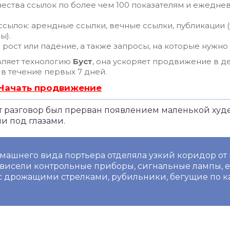
ества ссылок по более чем 100 показателям и ежедне
сылок: арендные ссылки, вечные ссылки, публикации (
ы).
рост или падение, а также запросы, на которые нужно
ляет технологию
Буст
, она ускоряет продвижение в де
 в течение первых 7 дней.
 Начать продвижение
тот разговор был прерван появлением маленькой ху
 под глазами.
омашнего вида портьера отделяла узкий коридор о
х висели контрольные приборы, сигнальные лампы,
 дрожащими стрелками, рубильники, бегущие по к