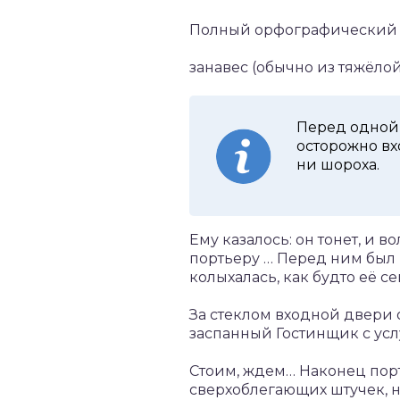
Полный орфографический с
занавес (обычно из тяжёлой
Перед одной 
осторожно вх
ни шороха.
Ему казалось: он тонет, и 
портьеру … Перед ним был 
колыхалась, как будто её 
За стеклом входной двери о
заспанный Гостинщик с ус
Стоим, ждем… Наконец порт
сверхоблегающих штучек, н