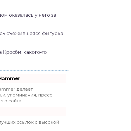
ом оказалась у него за
лась съежившаяся фигурка
а Кросби, какого-то
oHammer
mmer делает
ьи, упоминания, пресс-
го сайта.
лучших ссылок с высокой