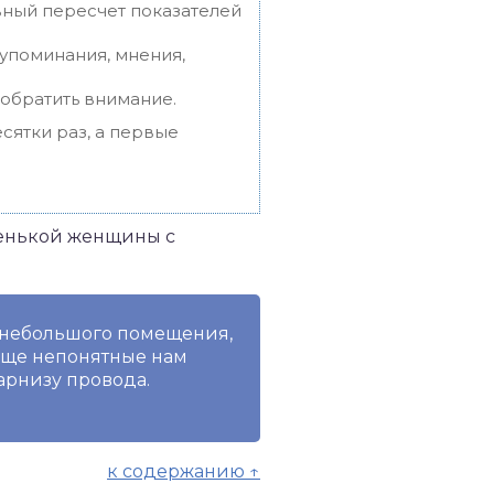
вный пересчет показателей
упоминания, мнения,
 обратить внимание.
сятки раз, а первые
денькой женщины с
т небольшого помещения,
 еще непонятные нам
арнизу провода.
к содержанию ↑