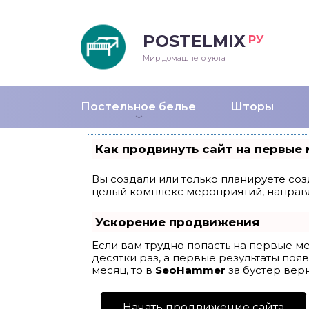
POSTELMIX
РУ
еяла
Мир домашнего уюта
душки
Постельное белье
Шторы
стыни и покрывала
Как продвинуть сайт на первые 
енды
Вы создали или только планируете созд
целый комплекс мероприятий, направ
Ускорение продвижения
Если вам трудно попасть на первые м
десятки раз, а первые результаты появ
месяц, то в
SeoHammer
за бустер
верн
Начать продвижение сайта