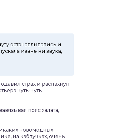
нуту останавливались и
ускала извне ни звука,
подавил страх и распахнул
тьера чуть-чуть
.
авязывая пояс халата,
 никаких новомодных
ке, на каблучках, очень