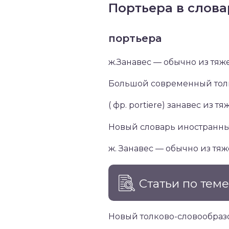
Портьера в слова
портьера
ж.Занавес — обычно из тяж
Большой современный толк
( фр. portiere) занавес из 
Новый словарь иностранны
ж. Занавес — обычно из тяж
Статьи по тем
Новый толково-словообраз