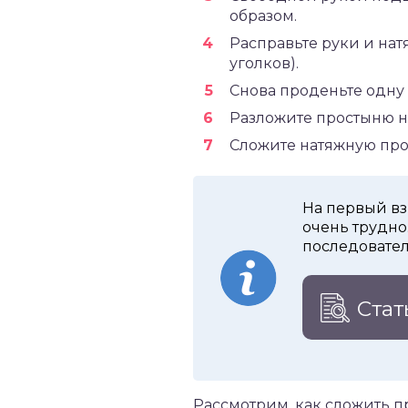
образом.
Расправьте руки и нат
уголков).
Снова проденьте одну
Разложите простыню н
Сложите натяжную прос
На первый взг
очень трудно
последовател
Стат
Рассмотрим, как сложить п