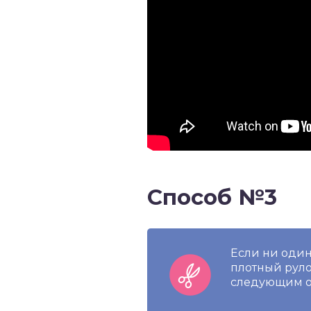
Способ №3
Если ни один
плотный руло
следующим о