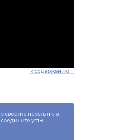
к содержанию ↑
то сверите простыню в
и соедините углы