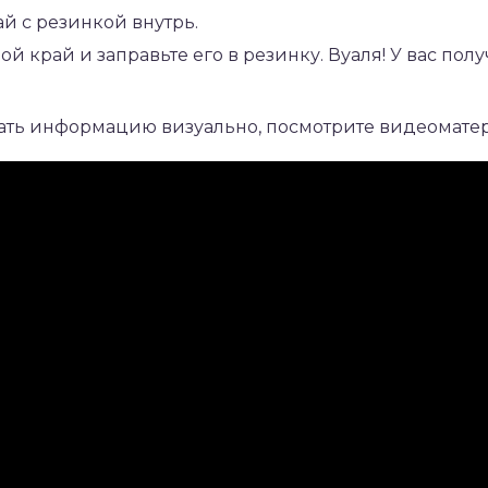
й с резинкой внутрь.
ой край и заправьте его в резинку. Вуаля! У вас по
ать информацию визуально, посмотрите видеомате