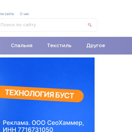
та сайта
О нас
Спальня
Текстиль
Другое