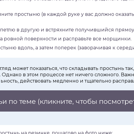
яните простыню (в каждой руке у вас должно оказать
 петлю в другую и встряхните получившийся прямоу
а ровной поверхности и расправьте все морщинки.
тыню вдоль, а затем поперек (заворачивая к середи
ляд может показаться, что складывать простынь так,
. Однако в этом процессе нет ничего сложного. Важ
ьность, действовать медленно и тщательно расправл
ьи по теме
(кликните, чтобы посмотре
ростынь на резинке, пошагово на фото ниже: