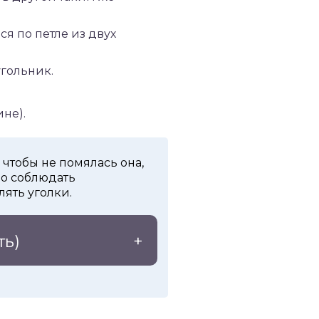
ся по петле из двух
гольник.
не).
 чтобы не помялась она,
но соблюдать
ять уголки.
ть)