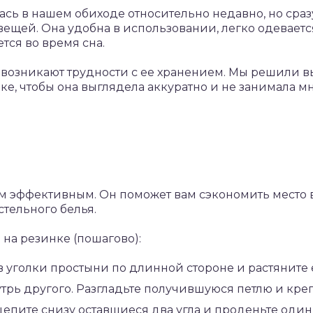
сь в нашем обиходе относительно недавно, но сразу
ещей. Она удобна в использовании, легко одевается
тся во время сна.
 возникают трудности с ее хранением. Мы решили в
е, чтобы она выглядела аккуратно и не занимала мн
ым эффективным. Он поможет вам сэкономить место 
стельного белья.
 на резинке (пошагово):
в уголки простыни по длинной стороне и растяните 
трь другого. Разгладьте получившуюся петлю и кре
епите снизу оставшиеся два угла и проденьте один